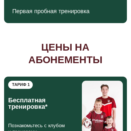
ТРЕНЕРЫ
В «Рубин Юниор» есть главное правило:
«Тренер,
в первую
очередь, друг
юному
чемпиону»