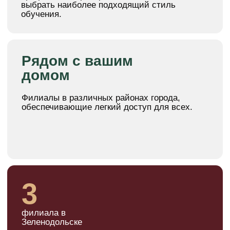
абонементов на двух и более детей
из одной семьи
Приведи друга
Скидка на первый абонемент новому
участнику клуба + бонус за
рекомендацию на очередной
абонемент нашему воспитаннику
Бесплатно*
Первая пробная тренировка
ЦЕНЫ НА