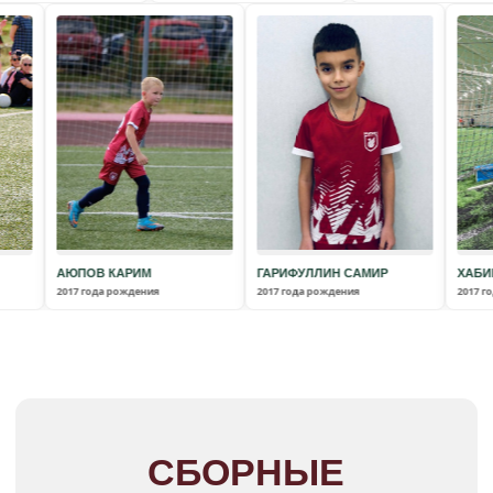
и селекционеры просмотрят вашего
ребенка!
ЗАПИСАТЬСЯ
АЮПОВ КАРИМ
КАРИМ
ГАРИФУЛЛИН САМИР
2017 года рождения
дения
2017 года рождения