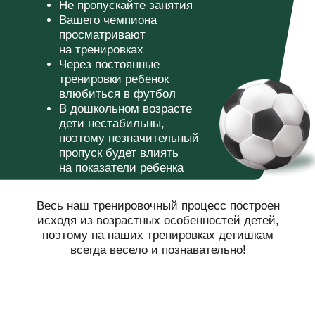
Социализация
Создаем команду друзей
Развиваем коммуникативные навыки
,
умению общаться и работать в коллективе.
Учим дружить и поддерживать друг друга.
Учим правильно относится к победам
и поражениям,
развиваем эмоциональный
интеллект.
Добиваемся дисциплины и эффективных
занятий
не криком, а вовлечением
в тренировочный процесс.
ПРОБНОЕ ЗАНЯТИЕ