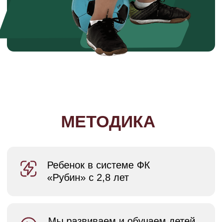
Rubin.junior.zelenodolsk@yandex.ru
ПРОБНОЕ ЗАНЯТИЕ
Телефон
+7(953) 405 66 05
Остались вопросы?
Подскажем и поможем
в What’s App
СПРОСИТЬ В WHAT'S APP
Информация на сайте
не является публичной офертой
Согласие на обработку ПД
Политика конфиденциальности
Разработка сайта
© Rubin-junior, 2026. Все права защищены
РУБИН ЮНИОР