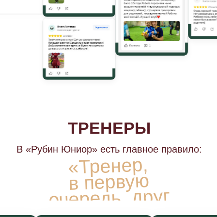
Более интенсивные программы
тренировок
Участие в турнирах в городе
Казань и по всей России
Командные мероприятия
в неформальной обстановке
КАК ПОПАСТЬ В
СБОРНЫЕ?
Футбольных секций много. Отдавайте
своего ребенка в надежные руки «Рубин
Юниор» и инвестируйте в его будущее
правильно!