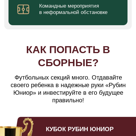
новому, только тогда, когда
их разум и тело будут к этому
готовы!
Развитие ребенка важнее
результата! Мы не ругаем
за ошибки, а хвалим за смелость
попытки.
Каждый сотрудник ДФК «Рубин
Юниор» понимает, что
он не просто обучает
и развивает ребенка, но еще
и принимает участие в его
воспитании!