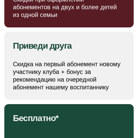
4 тренировки в
месяц
8 тренировок в
месяц
Стоимость
12 тренировок в
зависит
месяц
от филиала
УЗНАТЬ СТОИМОСТЬ
ОТЗЫВЫ
РОДИТЕЛЕЙ
Наша цель –
счастье вашего
ребенка