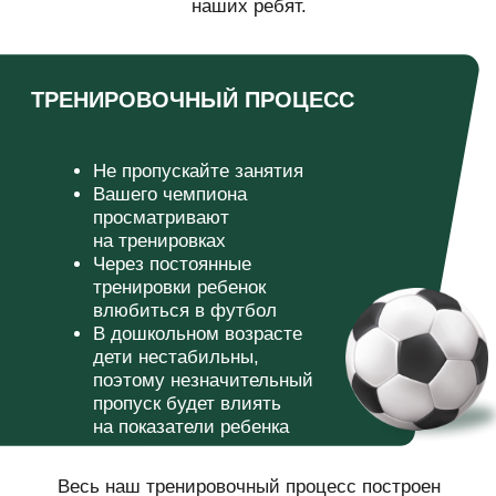
Создаем команду друзей
Развиваем коммуникативные навыки
,
умению общаться и работать в коллективе.
Учим дружить и поддерживать друг друга.
Учим правильно относится к победам
и поражениям,
развиваем эмоциональный
интеллект.
Добиваемся дисциплины и эффективных
занятий
не криком, а вовлечением
в тренировочный процесс.
ПРОБНОЕ ЗАНЯТИЕ