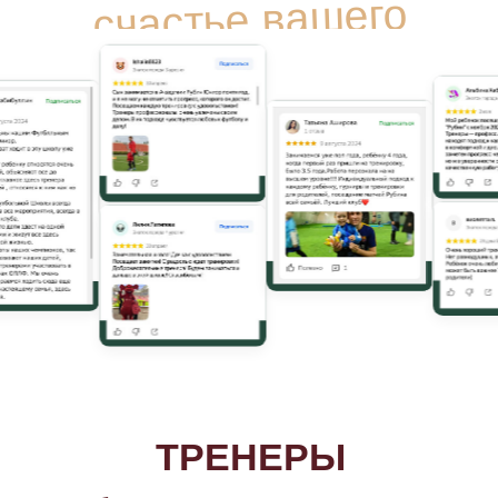
Более интенсивные программы
тренировок
Участие в турнирах в городе
Казань и по всей России
Командные мероприятия
в неформальной обстановке
КАК ПОПАСТЬ В
СБОРНЫЕ?
Футбольных секций много. Отдавайте
своего ребенка в надежные руки «Рубин
Юниор» и инвестируйте в его будущее
правильно!