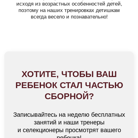
Финальный этап, перед
Прививаем любовь к работе
Главная задача: привить любовь
ЗАПИСАТЬ РЕБЕНКА
просмотром в Академию ФК
с мячом, легкости исполнения
к футболу и к спорту в целом
«Рубин»
технических элементов
НА НЕДЕЛЮ БЕСПЛАТНЫХ
ЗАНЯТИЙ
Тренировочный процесс проходит в игровой
Поощряем трудолюбие и терпение
Поощряем эксперименты
, атакующий
.
форме и исходя из возрастных особенностей
Приучаем к тому, что большие достижения
стиль, обыгрыш, нестандартные решения.
детей. Каждое упражнение объясняется через
приходят через преодоление себя.
Создаем атмосферу, в которой игроки
образы и предысторию, для того чтобы юным
не боятся ошибиться.
ЗАПИСАТЬСЯ