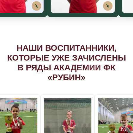
влюбиться в футбол
ига), Золото —
фестивал
В дошкольном возрасте
вского района
коман
дети нестабильны,
о — чемпионат
неоднок
поэтому незначительный
 района «Зима
районн
пропуск будет влиять
022: Серебро —
футбо
на показатели ребенка
едведевского
ол), Золото —
едведевского
Весь наш тренировочный процесс построен
бол), Серебро
исходя из возрастных особенностей детей,
021: Золото —
поэтому на наших тренировках детишкам
едведевского
всегда весело и познавательно!
ол и футбол).
олото — Кубок
района (мини-
футбол).
ХОТИТЕ, ЧТОБЫ ВАШ
РЕБЕНОК СТАЛ ЧАСТЬЮ
СБОРНОЙ?
Записывайтесь на неделю бесплатных
занятий и наши тренеры
и селекционеры просмотрят вашего
ребенка!