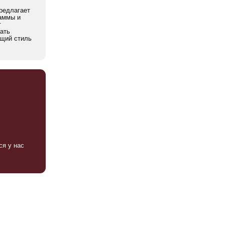
ЛЯ ПОСТОЯННЫХ КЛИЕНТО
руб*
от 1 до 5%*
ого
Кэшбек при каждой оплате
 друга
абонемента