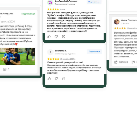
ТРЕНЕРЫ
Рубин Юниор» есть главное правило:
р, в первую очередь,
г юному чемпиону»