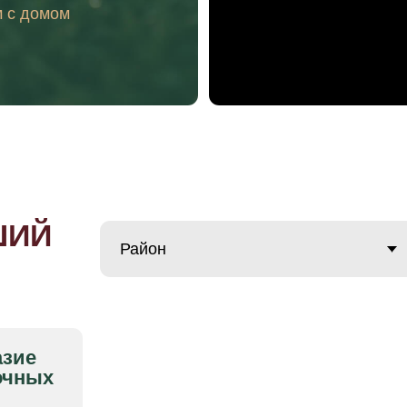
Й
х
т
ль