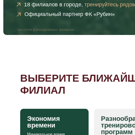
ВЫБЕРИТЕ БЛИЖАЙШИ
ФИЛИАЛ
Экономия
Разнообразие
времени
тренировочны
программ
Минимальное время
на дорогу позволяет уделять
Каждый филиал предлагае
больше времени тренировкам
уникальные программы и
и отдыху.
тренеров, что дает
возможность выбрать
наиболее подходящий сти
обучения.