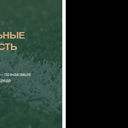
ЫЕ
Ь
акомьте
мом