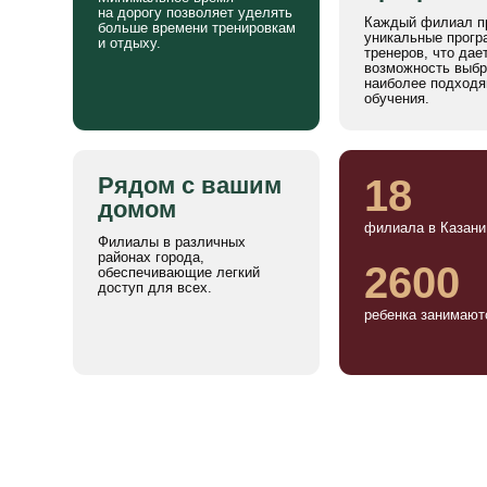
18
Рядом с вашим
домом
филиала в Казани
Филиалы в различных
районах города,
2600
обеспечивающие легкий
доступ для всех.
ребенка занимаются у нас
АКЦИИ Д
15 %*
от 1500 
Бонус за кажд
приведенного
Скидка на второго ребёнка