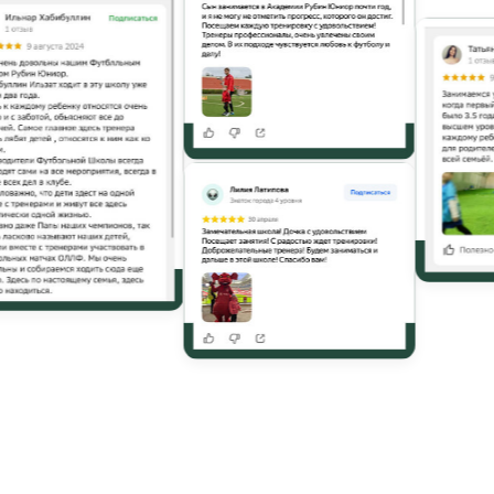
В «
«Трене
дру